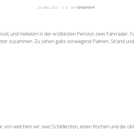
26. März 2022
0
Von
BANDANAR
insel, und mieteten in der erstbesten Pension zwei Fahrräder.
eter zusammen. Zu sehen gabs vorwiegend Palmen, Strand und 
, von welchem wir zwei Schildkröten, einen Rochen und die obli