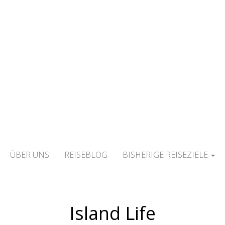
WILDLIFETOURIS
Tiere und Natur rund um die Welt!
ÜBER UNS
REISEBLOG
BISHERIGE REISEZIELE
Island Life